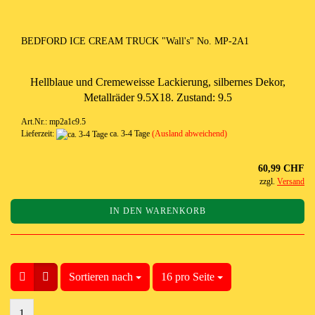
BEDFORD ICE CREAM TRUCK "Wall's" No. MP-2A1
Hellblaue und Cremeweisse Lackierung, silbernes Dekor,
Metallräder 9.5X18. Zustand: 9.5
Art.Nr.: mp2a1c9.5
Lieferzeit:
ca. 3-4 Tage
(Ausland abweichend)
60,99 CHF
zzgl.
Versand
IN DEN WARENKORB
Sortieren nach
Sortieren nach
16 pro Seite
pro Seite
1