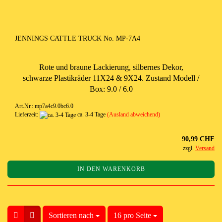
JENNINGS CATTLE TRUCK No. MP-7A4
Rote und braune Lackierung, silbernes Dekor,
schwarze Plastikräder 11X24 & 9X24. Zustand Modell /
Box: 9.0 / 6.0
Art.Nr.: mp7a4c9.0bc6.0
Lieferzeit:
ca. 3-4 Tage
(Ausland abweichend)
90,99 CHF
zzgl.
Versand
IN DEN WARENKORB
Sortieren nach
Sortieren nach
16 pro Seite
pro Seite